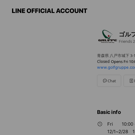
ゴル
Friends
2
青森県 八戸市城下 3-15
Closed
Opens Fri 10:
www.golfgruppe.co
Sun
10:00 - 19:00
Mon
10:00 - 19:00
Tue
10:00 - 19:00
Chat
Wed
10:00 - 19:00
Thu
10:00 - 19:00
Fri
10:00 - 19:00
Sat
10:00 - 19:00
12/1~2/28 10：00
Basic info
Fri
10:00 
12/1~2/28