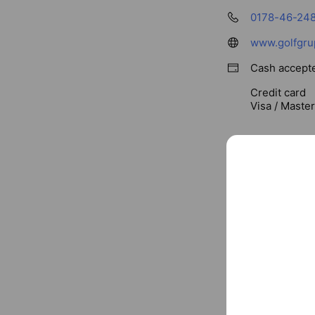
0178-46-24
www.golfgru
Cash accept
Credit card
Visa / Maste
Parking avail
〒031-0072