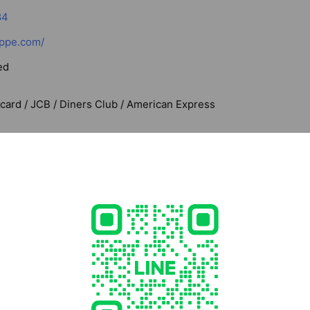
84
ppe.com/
ed
rcard / JCB / Diners Club / American Express
able
 青森県 八戸市城下 3-15-25