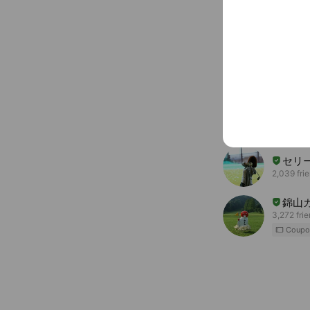
You might like
Accounts others ar
ゴル
857 frien
セリ
2,039 fri
錦山
3,272 fri
Coupo