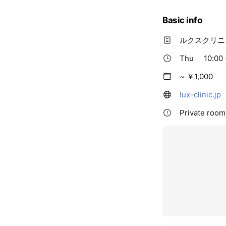
生涯にわたる美の
Basic info
手に入れられるよ
ルクスクリニ
Thu
10:00 
~ ￥1,000
lux-clinic.jp
Private room