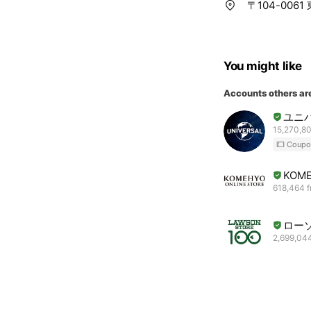
〒104-006
You might like
Accounts others ar
ユニ
15,270,80
Coupo
KOME
618,464 f
ロー
2,699,044