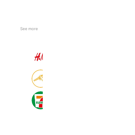
See more
H&M
22,559,760 friends
食べログ
8,999,157 friends
セブン‐イレブン・ジャパン
20,986,671 friends