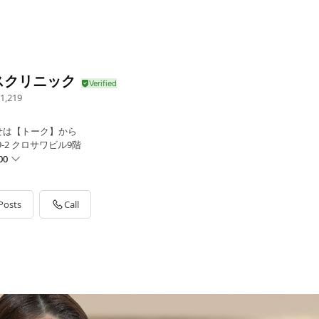
スクリニック
1,219
せは【トーク】から
9-2 クロサワビル9階
00
Posts
Call