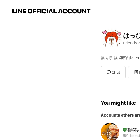
はっ
Friends
7
福岡県 福岡市西区上山門
Chat
You might like
Accounts others ar
鶏笑
651 frien