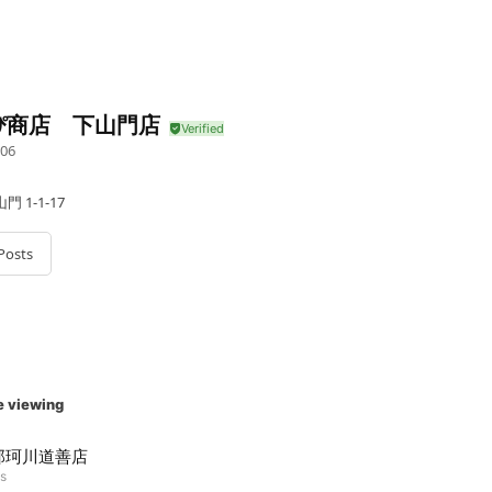
ぴ商店 下山門店
06
 1-1-17
Posts
e viewing
那珂川道善店
ds