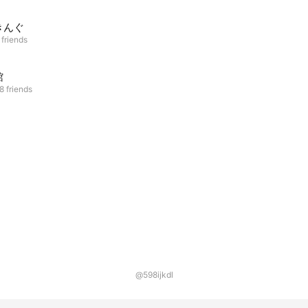
きんぐ
 friends
館
8 friends
@598ijkdl