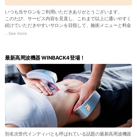
いつも当サロンをご利用いただきありがとうございます。
このたび、サービス内容を見直し、これまで以上に通いやすく
続けていただきやすいサロンを目指して、施術メニューと料金
を一部リニューアルすることとなりました✨
...
See more
これからも、皆さまに心地よい時間をお過ごしいただけるよう
丁寧な施術とサービスを大切にしてまいります🌿
今後ともどうぞよろしくお願いいたします。
最新高周波機器 WINBACK4登場！
令和8年3月 オーナー 宮浦
※新料金は3月26日より適用となり、公式LINEや予約サイトに
てご確認いただけます。
別名次世代インディバとも呼ばれている話題の最新高周波機器