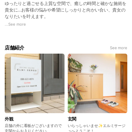
ゆったりと過ごせる上質な空間で、癒しの時間と確かな施術を
貴女に...お客様の悩みや希望にしっかりと向かい合い、貴女の
なりたいを叶えます。
初めてでご不安な方も、是非一度お気軽にお電話・ご来店くだ
...
See more
さい。LINEトークでのご相談やお問い合わせも承っております
😊
※トークでのご相談・ご予約は営業時間内での返信となりま
店舗紹介
See more
す。
✅当店は「インディバ」「ウィンバック」正規導入店です。
◆完全予約制
予約受付及びキャンセル：前日まで
◆完全個室制
1名様で一室の対応となります。
2名同時のご予約はできません。
外観
玄関
店舗の外に看板がございますので
いらっしゃいませ✨エルミサージ
玄関からお入りください。
ュへようこそ！