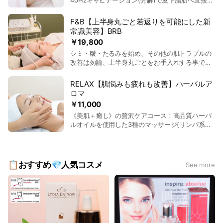
分
タック。その後マグネットキネシス(ドレナージ
ュ)で排泄へ促します。落ちにくい頑固な皮下脂肪
F&B【上半身丸ごと若返りを可能にした新
を直接分解して理想のラインへと導きます。 ■施
常識美容】BRB
術時間：約50分
￥19,800
シミ・皺・たるみを始め、その他の肌トラブルの
改善は勿論、上半身丸ごとをお手入れする事で筋
肉のコリや張りなどを緩和し、疲れや歪みなどを
改善してしなやかなビーナスラインに。 BRBは
RELAX【肌悩みも疲れも改善】ハーバルア
【皮膚】【筋肉】【頭皮】の3構成からのアプロ
ロマ
ーチで身体機能を高めつつエイジングケアを行う
￥11,000
ので、本当の意味での若返りを体験できます。 ■
《美肌＋癒し》の贅沢ケアコース！高品質ハーバ
施術時間：約60分
ルオイルを使用した3種のマッサージ(リンパ系・
筋系・ツボ系)で、お顔・頭・首・肩を癒します！
角質除去&モデリングパック付きで肌悩みも改善
しハリ艶UP、透明感のある潤い美肌へ。 ■施術
時間：約70分
📋おすすめ💎人気コスメ
See more