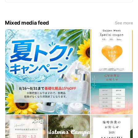
性化させる施術です。 インディバには様々な効果
ら首、お顔までの範囲です) ◆クリスタルピーリ
が期待できると言われています。 ボディでは体内
ング 約60分 ￥13,200（税込） 高品質のクリス
の毒素を排除(内蔵機能の正常化)したり、皮下脂
タル粒子を使った、肌に優しく速効性のあるピー
肪の燃焼から筋肉細胞の活性化などです。 また、
リングです。 古い角質やざらつきを粒子で優しく
Mixed media feed
See more
腰痛・肩こりなどの痛みを緩和する効果にも優れ
研磨することで除去し、皮膚の凹凸やくすみを消
ており、世界でも大変人気の高い施術法です。 他
し去り、透明感溢れるツルリとした卵肌へと導き
のお手入れとの併用も大変お勧めの施術です。 ◆
ます。 ピーリング後は高保湿のマスクで仕上げま
スリムアップ 約30分 ￥6,600 (税込) 独自の低
す。
周波による筋肉運動で、脂肪燃焼を促し筋肉を引
き締め、代謝率をUPさせて理想のボディラインへ
と導きます。