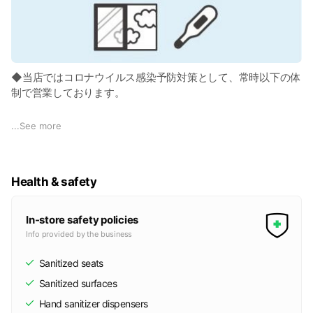
◆当店ではコロナウイルス感染予防対策として、常時以下の体
制で営業しております。
・スタッフはマスク装着の上、入店、お客様に触れる前に必ず
...
See more
手洗い消毒をしています。
・各個室の施術ルームは定期的に空気の入れ替えを行っていま
す。
Health & safety
・メイクルームの小物(くし、ドライヤー等)はお客様毎に殺菌
消毒しています。
In-store safety policies
Info provided by the business
Sanitized seats
Sanitized surfaces
Hand sanitizer dispensers