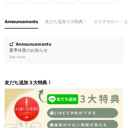
Wed
10:00 - 19:00
Thu
10:00 - 19:00
Fri
10:00 - 19:00
Sat
10:00 - 19:00
Announcements
友だち追加３大特典！
エステサロン・エ
定休日：毎週火曜日・お盆・年末年始 ※日祝は18時まで
N
Announcements
New
o
夏季休業のお知らせ
t
See more
i
c
e
友だち追加３大特典！