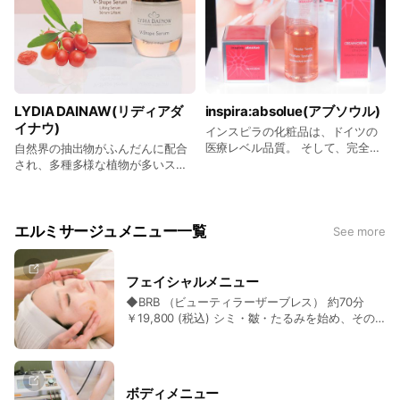
LYDIA DAINAW(リディアダ
inspira:absolue(アブソウル)
イナウ)
インスピラの化粧品は、ドイツの
医療レベル品質。 そして、完全に
自然界の抽出物がふんだんに配合
オーガニックでノンパラペンの肌
され、多種多様な植物が多いスイ
に優しい処方です。 生産地はドイ
スを拠点に、純然たる植物由来で
ツのアーヘンで自社開発。最先端
作られた基礎化粧品たちです。 リ
のテクノロジーと特許技術で分子
ディアダイナウのほとんどの化粧
レベルで肌へ訴えかけます。 オー
品には「フィトスチミュラン」と
エルミサージュメニュー一覧
See more
ガニック・ノンパラペン…圧倒的
いう細胞を蘇らせ、肌にハリと弾
なハーブの力とテクノロジーで優
力を与えてくれるハーブエキスが
しく機能的な効果が得られる化粧
配合されています。
​フェイシャルメニュー
品です。 価格6,200円～
◆BRB （ビューティラーザーブレス） 約70分
￥19,800 (税込) シミ・皺・たるみを始め、その
他の肌トラブルの改善は勿論、上半身丸ごとをお
手入れする事で筋肉のコリや張りなどを緩和し、
疲れや歪みなどを改善してしなやかなビーナスラ
インに。 BRBは【皮膚】【筋肉】【頭皮】の3構
ボディメニュー
成からのアプローチで身体機能を高めつつエイジ