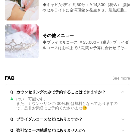
◆キャビ/ボディ 約50分：￥14,300（税込） 脂肪
ングケアを行うので、本当の意味での若返りを体
やセルライトに空洞現象を発生させ、脂肪細胞を
験できます。 ◆BDR（ビーディーアール） 約100
膜を破壊して脂肪細胞を減らすことで、部分的な
分 ￥23,100(税込) １つの施術で肌の悩みを全て
痩身を可能にした方法です。 パーツ毎の施術にな
解決するトータルケアコースです。 STEP１：敏
ります(顔・腕・肩背・腹・腰・腿etc) 短時間＆
感肌も安心。独自のW(2種)ピーリングで卵肌に！
少回数で効果が出る上、熱さ・痛さなどもなくリ
STEP２：表面と深部に働きかけるWマッサージで
その他メニュー
ラクゼーションを得ながらの部分痩身が可能で
肌がグンと上向きに！ STEP３：独自の方法で肌
◆ブライダルコース ￥55,000～ (税込) ブライダ
す。 当店では痩身効果が確認されている臨床試験
深部へとコラーゲン導入。肌のハリが復活！
ルコースはお式までの期間や予算に合わせてその
をクリアした安全かつ確実なCAVI機器を導入して
STEP４：ペンシル型のポイント集中ケアでシミと
方だけのオリジナルコースを組ませていただきま
います。 代謝を上げるBACK4(CAP)付きなのもポ
シワを徹底消去！ ◆クリアエイジング 約60分
す。こちらはご入会なしでもご利用いただけま
イントです。 ◆リポライト/ボディ 約40分：
￥12,100（税込） 高水圧ジェットによるピーリン
す。まずはお気軽にお問い合わせください。
￥13,200（税込） 米国形成学会で発表された脂肪
グで頭皮と顔の毛穴の汚れや古い角質を除去し、
溶解術LDセラピー。 分光型ダイオードが照射され
それぞれに有効な成分をしっかりと導入します。
た脂肪細胞の99%を溶解及び分離させます。パー
その後、顔のパック中に頭皮マッサージを施し、
FAQ
See more
ツまでの施術になります。 ほんのりと暖かい感触
疲れと老化を同時にケアして、頭皮と顔を若返え
のみで、脂肪吸引のような痛みやリスクも全くあ
らせます。 また、クリアエイジングは、細毛や抜
りません。また、脂肪溶解効果だけでなく、LDが
け毛にお悩みの方にも大変有効なお手入れです。
Q
カウンセリングのみで予約することはできますか？
色素沈着や皮膚のハリやキメを改善する効果も。
◆インディバ/フェイス 約50分 ￥13,200 (税込)
A
はい、可能です。
当店では1回の施術で掌サイズのパッドを9枚使用
予防、改善、リラクゼーションなど、トータルに
また、カウンセリング(30分程)は無料となっておりますの
しますので、1度に広い範囲を施術することが可能
効果を発揮する万能美容マシーン『インディバ』
で、是非お気軽にご予約くださいませ😊
です。 脂肪分解作用のあるプロエス15の導入付き
インディバ独自の高周波が深部加熱を行い、様々
です。 ◆インディバ/ボディ 約30分 ￥11,000
な肌トラブルを改善して健康な肌へと導きます。
Q
ブライダルコースなどはありますか？
(税込) ※当店スタッフはINDIBA社公認の資格を取
お手入れ後はハリ感やリフト感、透明感、ツヤ感
得しています。 高周波を使って体内にシュール熱
などを実感していただけます。また、肩首が疲れ
Q
強引なコース勧誘などはありませんか？
を発生させ、健康な組織を保護しながら細胞を活
やすい方などにもお勧めします(お手入れは肩口か