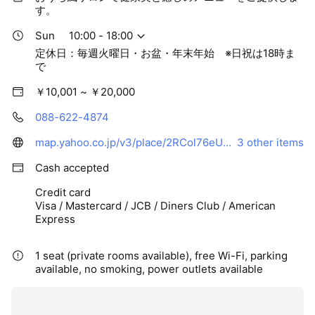
す。
Sun
10:00 - 18:00
定休日：毎週火曜日・お盆・年末年始 ※日祝は18時ま
で
￥10,001 ~ ￥20,000
088-622-4874
map.yahoo.co.jp/v3/place/2RCol76eUrw
3 other items
Cash accepted
Credit card
Visa / Mastercard / JCB / Diners Club / American
Express
1 seat (private rooms available), free Wi-Fi, parking
available, no smoking, power outlets available