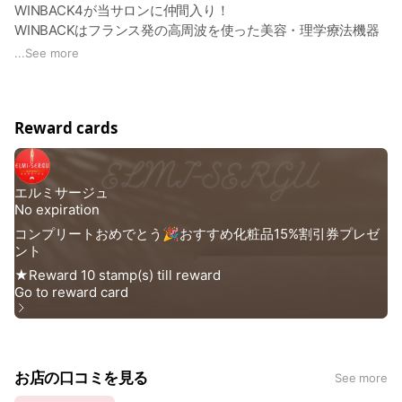
WINBACK4が当サロンに仲間入り！
WINBACKはフランス発の高周波を使った美容・理学療法機器
で、身体の深部から細胞を活性化させ、痩身や肌質改善、リラ
...
See more
クゼーション、自然治癒力向上などの効果をもたらします。
▼詳細はこちらをご参照ください☺️
Reward cards
https://elmisergu.blog.jp/archives/48072048.html
お店の口コミを見る
See more