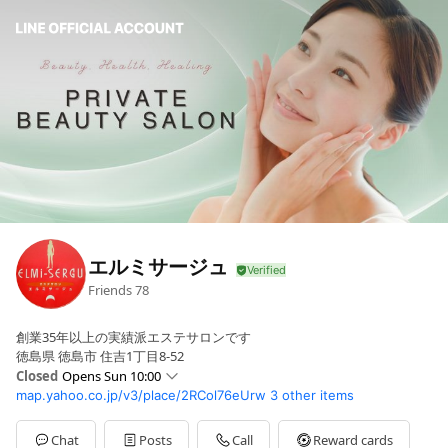
エルミサージュ
Friends
78
創業35年以上の実績派エステサロンです
徳島県 徳島市 住吉1丁目8-52
Closed
Opens Sun 10:00
map.yahoo.co.jp/v3/place/2RCol76eUrw
3 other items
Sun
10:00 - 18:00
Mon
10:00 - 19:00
Tue
Closed
Chat
Posts
Call
Reward cards