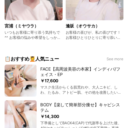
宮浦（ミヤウラ）
逢坂（オウサカ）
いつもお客様に寄り添う気持ちで
お客様の喜びが、私の喜びです！
^^ お客様の悩みや希望をしっかり
お客様ひとりひとりに寄り添い、
と把握した上で、誠意と真心を持
効果の出る施術を心掛けていま
って接する事を心がけておりま
す。 あなたの美と健康と癒しのお
す。 少しでも皆様の癒しや悩みの
手伝いをさせて頂きます。 ◆施術
お役に立てれば幸いです^^ ◆施術
歴 15年以上
📋おすすめ💆人気ニュー
See more
歴 25年以上（オーナー） ◆得
意な技術 マッサージ系は特にお
FACE【高周波美容の本家】インディバ/フ
客様にお褒めいただくことが多い
ェイス・EP
です。 また、同じメニューで
￥17,600
も、お客様個人に合わせてベスト
マスク生活からくる肌荒れや、大人ニキビ、し
になるよう調整しながらの施術を
わ、たるみ、アトピー肌、その他を改善したいす
心掛けております。 ◆趣味・マイ
べての方に。 また、自律神経を緩める効果や、凝
ブーム デザイン、動画鑑賞、読
り固まった筋肉を解す効果、腰痛なのどの緩和効
書、音楽、心理学、マインドフル
BODY【楽して簡単部分痩せ】キャビシス
果もあるため、日ごろの疲れなどにも最適です。
ネス
テム
インディバ後は肌状態に合ったエッセンスをEP導
￥14,300
入。お肌の回復を早め、透明感のある健康で引き
下準備としてBACK4(CAP)で代謝率を上げた後、
締まった美肌をもたらします。 ■施術時間：約70
40Hzキャビテーション(分解)で皮下脂肪へ直接ア