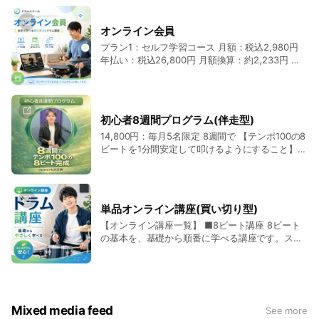
た練習スケジュールで進捗を管理 ・練習の流れが
分かれば、他の曲でも応用が可能 上記のように課
オンライン会員
題曲の完成に必要なことのみ練習します。また3
プラン1：セルフ学習コース 月額：税込2,980円
ヶ月を終えても150以上のオンライン講座が半永
年払い：税込26,800円 月額換算：約2,233円 対
久的に視聴可能です。
象講座を自分のペースで視聴したい方へ プラン
2：LINEサポートコース 月額：税込5,980円 年払
い：税込53,800円 月額換算：約4,483円 動画講
座に加えて、LINEで質問しながら学びたい方へ
初心者8週間プログラム(伴走型)
14,800円：毎月5名限定 8週間で 【テンポ100の8
ビートを1分間安定して叩けるようにすること】
をコンセプトにした講師のサポートと一緒に進め
る伴走型オンラインプログラムです。 Week0：は
じめに Week1：スティックの持ち方と音符の理解
Week2：8ビートの土台 Week3：フィルイン
単品オンライン講座(買い切り型)
Week4：頭打ちとクローズドリムショット
【オンライン講座一覧】 ■8ビート講座 8ビート
Week5：2小節リズム Week6：シンコペーション
の基本を、基礎から順番に学べる講座です。スト
Week7：ハイハットオープン Week8：最終課題
ローク、土台のリズム、フィルインの入り口、シ
曲の提出 このプログラムを修了することで、今後
ンコペーション、ハイハットオープンまで整理し
の方向性を間違えないようにドラムの土台を作り
ながら身につけられます。 価格：7,800円（税
上げることができます。
込） ■16ビート講座 16ビートを安定して気持ち
よく叩くための基礎を学べる講座です。アップダ
Mixed media feed
See more
ウン奏法、16分音符、手足の組み合わせ、裏打