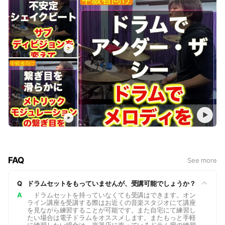
ビート、フィルイン、手足の組み合わせ、3連系
ビート、楽曲練習まで、基礎の次に必要な内容を
順番に整理しながら学べます。 価格：19,800円
（税込）
FAQ
See more
Q
ドラムセットをもっていませんが、受講可能でしょうか？
A
ドラムセットを持っていなくても受講はできます。オン
ライン講座を受講する際はお近くの音楽スタジオにて講座
を見ながら練習することが可能です。また自宅にて練習し
たい場合は電子ドラムをオススメします。またもっと手軽