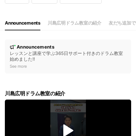
Wed
12:00 - 21:00
Thu
12:00 - 21:00
Fri
12:00 - 21:00
Sat
12:00 - 21:00
Announcements
川島広明ドラム教室の紹介
友だち追加で
N
Announcements
New
o
レッスンと講座で学ぶ365日サポート付きのドラム教室
始めました!!
t
See more
i
c
e
川島広明ドラム教室の紹介
v
i