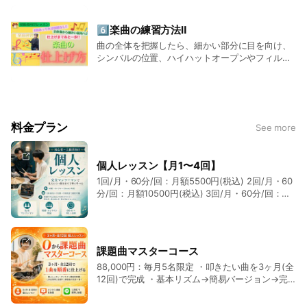
6️⃣楽曲の練習方法Ⅱ
曲の全体を把握したら、細かい部分に目を向け、
シンバルの位置、ハイハットオープンやフィルイ
ンを入れる箇所に注目します。
料金プラン
See more
個人レッスン【月1〜4回】
1回/月・60分/回：月額5500円(税込) 2回/月・60
分/回：月額10500円(税込) 3回/月・60分/回：月
額15500円(税込) 4回/月・60分/回：月額20500
円(税込) ※＋2000円/月で【講座見放題&LINEサポ
ート】が付きます。
課題曲マスターコース
88,000円：毎月5名限定 ・叩きたい曲を3ヶ月(全
12回)で完成 ・基本リズム→簡易バージョン→完
コピ(完コピに近い形)の流れで習得 ・LINEでの質
問や添削などレッスン時間外のサポート ・徹底し