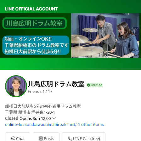
川島広明ドラム教室
Friends
1,117
船橋日大前駅歩6分の初心者用ドラム教室
千葉県 船橋市 坪井東1-20-1
Closed
Opens Sun 12:00
online-lesson.kawashimahiroaki.net/
1 other items
Sun
12:00 - 21:00
Mon
12:00 - 21:00
Tue
12:00 - 21:00
Chat
Posts
LINE Call (free)