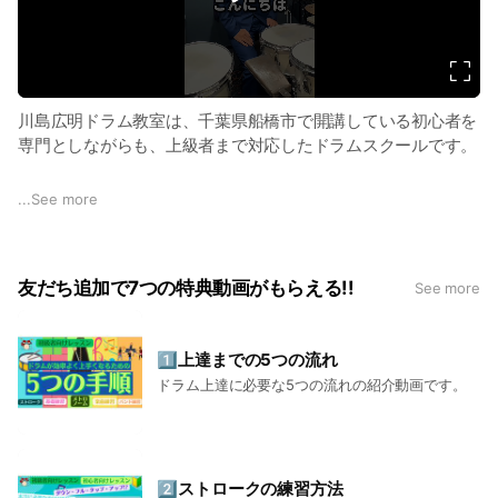
d
e
o
川島広明ドラム教室は、千葉県船橋市で開講している初心者を
専門としながらも、上級者まで対応したドラムスクールです。
レッスンはすべて完全マンツーマンの個人レッスン。
...
See more
一人ひとりのレベルや目標に合わせて、基礎から丁寧に指導し
ています。
友だち追加で7つの特典動画がもらえる!!
See more
対面レッスンのほか、オンラインレッスンにも対応しており、
遠方にお住まいの方や自宅で学びたい方でも安心してドラムを
学ぶことができます。
1️⃣上達までの5つの流れ
ドラム上達に必要な5つの流れの紹介動画です。
また、ドラム未経験の方でも無理なく始められるように、オン
ラインプログラム「初心者8週間プログラム」も実施していま
す。
このプログラムでは、スティックの持ち方から基本リズム、エ
イトビートまでを段階的に学び、8週間でテンポ100の8ビート
2️⃣ストロークの練習方法