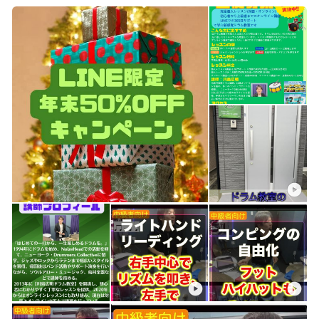
ち、ディスコビートまで順番に整理しながら学べ
ます。 価格：7,800円（税込） ■フィルイン講座
止まらず自然につながるフィルインを身につける
ための講座です。音符の感じ方、基本形、つなげ
方、3連系フレーズまで、流れの中で使える形を
学べます。 価格：7,800円（税込） ■コーディネ
ーション講座 手足の組み合わせを基礎から整理し
ながら学べる講座です。右手・左手・右足・左足
の連動をやさしく身につけたい方におすすめで
す。 価格：7,800円（税込） ■3連系ビート講座
3連符の感じ方から、シャッフル、ロッカバラー
ド、3連系フィルまで、3連のノリを気持ちよく身
につけるための講座です。 価格：7,800円（税
込） ■音符トレーニング講座 音符の感じ方と切り
替え方を基礎から整理するための講座です。4分
音符、8分音符、16分音符、3連符、6連符を通し
て、リズムの土台となる音符感を順番に学べま
す。 価格：7,800円（税込） 【レベル別コース】
■初心者レッスンコース（26項目） ドラムをこれ
から始める方に向けたコースです。ストローク、
4分音符、8分音符、8ビート、フィルイン、シン
コペーション、ハイハットオープンまで、最初の
土台を順番に学べます。 価格：14,800円（税込）
■初級者レッスンコース（52項目） 8ビートの基
礎が少しわかってきた方に向けたコースです。16