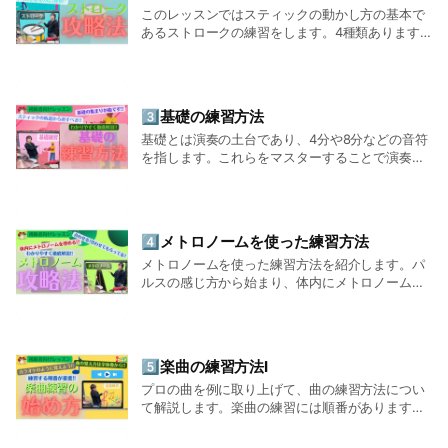
完成を目標にしています。
このレッスンではスティックの動かし方の基本で
あるストロークの練習をします。4種類あります
が、本質的には2種類となります。
レッスンプランは、月1回から月4回まで選べる個人レッスンを
ご用意しており、ご自身のペースに合わせて通うことができま
す。
3️⃣基礎の練習方法
基礎とは演奏の土台であり、4分や8分などの音符
さらに、初心者から上級者まで学べる150本以上のオンライン
を指します。これらをマスターすることで演奏に
講座も提供しており、レッスン時間外でもLINEを通じて質問や
おける土台ができあがります。
練習相談ができるサポート体制を整えています。
ドラムを始めたい方、独学で行き詰まっている方、基礎からし
4️⃣メトロノームを使った練習方法
っかり学びたい方まで、一人ひとりの成長をサポートするドラ
メトロノームを使った練習方法を紹介します。パ
ム教室です。
ルスの感じ方から始まり、体内にメトロノームが
あるかのような感覚が目標です。
5️⃣楽曲の練習方法Ⅰ
プロの曲を例に取り上げて、曲の練習方法につい
て解説します。楽曲の練習には順番がありますの
で順に従って練習しましょう。