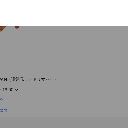
BDdance 216
￥17,600
WDSFファイナリスト達も使っている大人気モデル
 JAPAN（運営元：オドリマッセ）
- 16:00
9
com