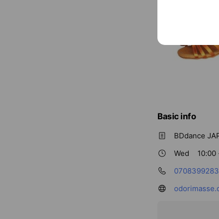
Basic info
BDdance
Wed
10:00 
0708399283
odorimasse.