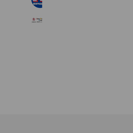
3,703 friends
（公社）日本ダンススポーツ連盟
3,976 friends