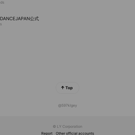
nds
ADANCEJAPAN公式
ds
Top
@597klgey
© LY Corporation
Report
Other official accounts