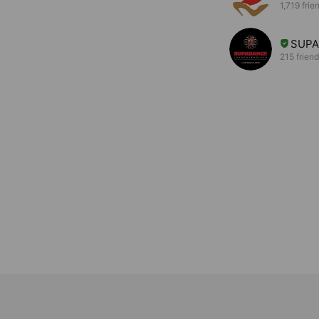
1,719 frie
SUP
215 frien