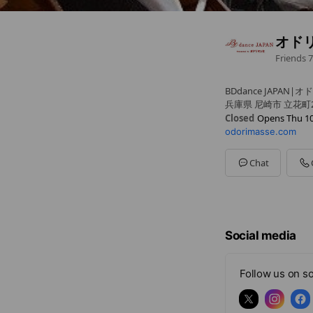
オド
Friends
7
BDdance JAPAN|
兵庫県 尼崎市 立花町
Closed
Opens Thu 10
odorimasse.com
Sun
Closed
Mon
10:00 - 16:00
Tue
10:00 - 16:00
Chat
Wed
10:00 - 16:00
Thu
10:00 - 16:00
Fri
10:00 - 16:00
Sat
10:00 - 16:00
Social media
Follow us on so