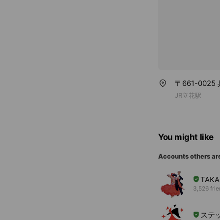
〒661-00
JR立花駅
You might like
Accounts others ar
TAKA
3,526 fri
ステ