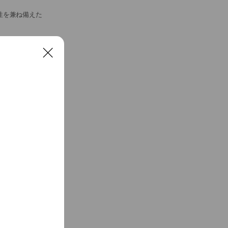
性を兼ね備えた
C
l
o
s
e