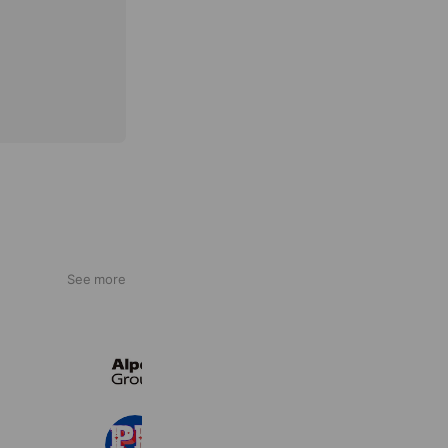
See more
アルペングループ
17,015,812 friends
JDSF-PD関東甲信越ブロック