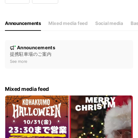
Wed
11:00 - 18:00
Thu
11:00 - 18:00
Fri
11:00 - 18:00
Sat
11:00 - 18:00
Announcements
Mixed media feed
Social media
Bas
火曜日定休
N
Announcements
New
o
提携駐車場のご案内
t
See more
i
c
e
Mixed media feed