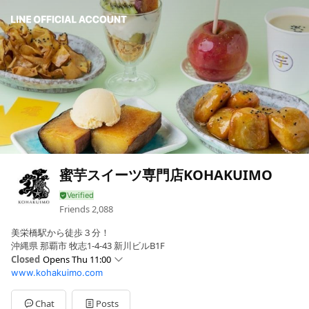
蜜芋スイーツ専門店KOHAKUIMO
Friends
2,088
美栄橋駅から徒歩３分！
沖縄県 那覇市 牧志1-4-43 新川ビルB1F
Closed
Opens Thu 11:00
www.kohakuimo.com
Sun
11:00 - 18:00
Mon
11:00 - 18:00
Tue
Closed
Chat
Posts