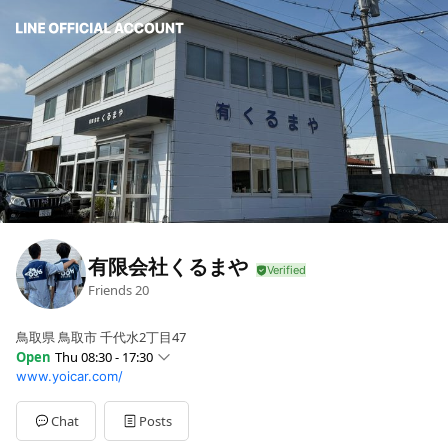
有限会社くるまや
Friends
20
鳥取県 鳥取市 千代水2丁目47
Open
Thu 08:30 - 17:30
www.yoicar.com/
Sun
Closed
Mon
08:30 - 17:30
Tue
08:30 - 17:30
Chat
Posts
Wed
08:30 - 17:30