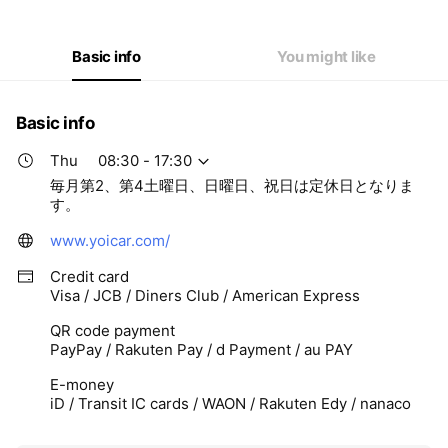
Thu
08:30 - 17:30
Fri
08:30 - 17:30
Sat
08:30 - 17:30
Basic info
You might like
毎月第2、第4土曜日、日曜日、祝日は定休日となります。
Basic info
Thu
08:30 - 17:30
毎月第2、第4土曜日、日曜日、祝日は定休日となりま
す。
www.yoicar.com/
Credit card
Visa / JCB / Diners Club / American Express
QR code payment
PayPay / Rakuten Pay / d Payment / au PAY
E-money
iD / Transit IC cards / WAON / Rakuten Edy / nanaco