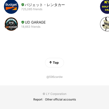
バジェット・レンタカー
725,085 friends
UD GARAGE
18,663 friends
Top
@596zardw
© LY Corporation
Report
Other official accounts