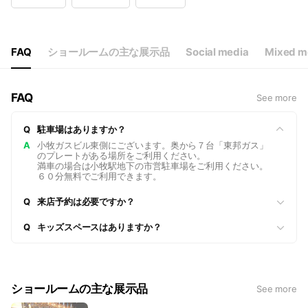
Wed
09:00 - 17:00
Thu
09:00 - 17:00
Fri
09:00 - 17:00
Sat
09:00 - 17:00
FAQ
ショールームの主な展示品
Social media
Mixed m
火曜祝日の場合は営業します。お盆・年末年始休業あり。
FAQ
See more
Q
駐車場はありますか？
A
小牧ガスビル東側にございます。奥から７台「東邦ガス」
のプレートがある場所をご利用ください。
満車の場合は小牧駅地下の市営駐車場をご利用ください。
６０分無料でご利用できます。
Q
来店予約は必要ですか？
Q
キッズスペースはありますか？
ショールームの主な展示品
See more