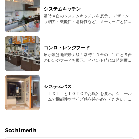
システムキッチン
常時４台のシステムキッチンを展示.。デザイン・
収納力・機能性・清掃性など、メーカーごとに特
徴があります。当ショールームでは各社のサンプ
ル類も揃っていますのでメーカーごとの比較が可
能です。ショールームでカタログではわかりづら
い質感やサイズ感をご確認ください。ショールー
コンロ・レンジフード
ムアドバイザーがお客様のご要望に合うキッチン
展示数は地域最大級！常時１０台のコンロと５台
をご案内します。
のレンジフードを展示。イベント時には特別展示
もあります。商品の色や操作方法など機種によっ
て異なりますので、ショールームで実際に触って
納得の商品を見つけてください。最新機種を体
験・体感できるブースもございます。
システムバス
ＬＩＸＩＬとＴＯＴＯのお風呂を展示。ショール
ームで機能性やサイズ感を確かめてください。サ
ンプルで床や壁の色の確認もできます。
Social media