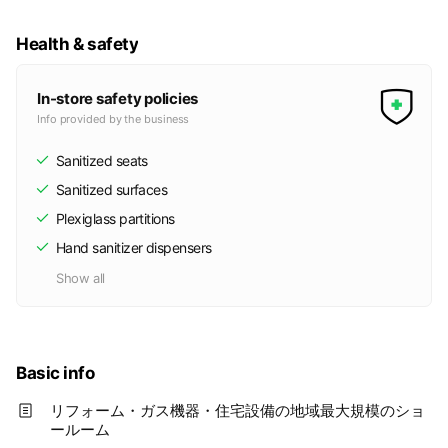
Health & safety
In-store safety policies
Info provided by the business
Sanitized seats
Sanitized surfaces
Plexiglass partitions
Hand sanitizer dispensers
Show all
Basic info
リフォーム・ガス機器・住宅設備の地域最大規模のショ
ールーム