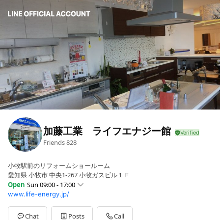
加藤工業 ライフエナジー館
Friends
828
小牧駅前のリフォームショールーム
愛知県 小牧市 中央1-267 小牧ガスビル１Ｆ
Open
Sun 09:00 - 17:00
www.life-energy.jp/
Sun
09:00 - 17:00
Mon
09:00 - 17:00
Tue
Closed
Chat
Posts
Call