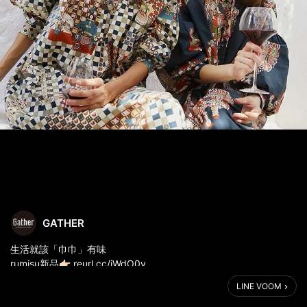
GATHER
生活就該「巾巾」有味
rumisu新品👉🏻 reurl.cc/jWdO0y
LINE VOOM
民以食為天。《禮記·禮運》中亦云：「飲食男女，人之大欲存
焉。」吃，不僅是延續生命的手段，是感官的享樂，也是生活態度