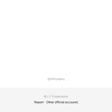
@593ydphq
© LY Corporation
Report
Other official accounts