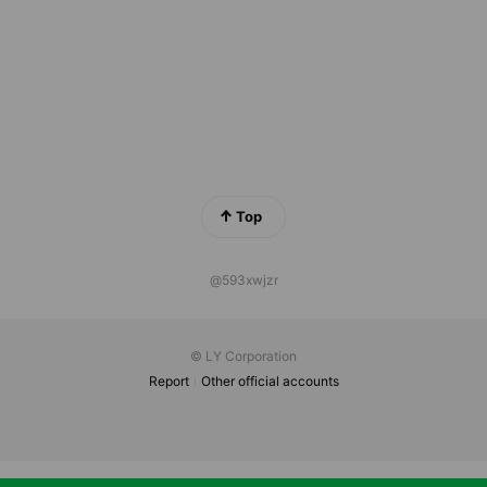
Top
@593xwjzr
© LY Corporation
Report
Other official accounts