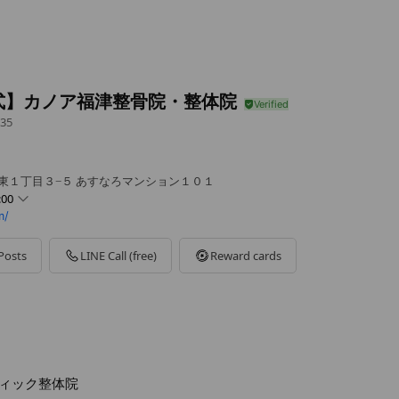
式】カノア福津整骨院・整体院
35
駅東１丁目３−５ あすなろマンション１０１
:00
m/
Posts
LINE Call (free)
Reward cards
ィック整体院