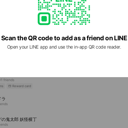
08 福岡県 福津市 福間駅東１丁目３−５ あすなろマンション１０１
Scan the QR code to add as a friend on LINE
Open your LINE app and use the in-app QR code reader.
e viewing
バーサル・ピクチャーズ
1 friends
ns
Reward card
ドラ
iends
ゲの鬼太郎 妖怪横丁
riends