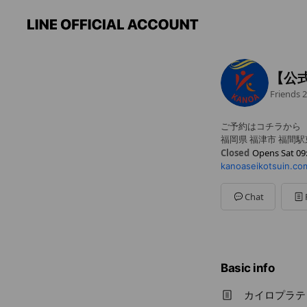
【公
Friends
2
ご予約はコチラから
福岡県 福津市 福間
Closed
Opens Sat 09
kanoaseikotsuin.co
Sun
Closed
Mon
Closed
Tue
09:00 - 19:30
Chat
Wed
09:00 - 19:30
Thu
09:00 - 19:30
Fri
09:00 - 19:30
Sat
09:00 - 19:30
祝祭日は通常営業
Basic info
カイロプラテ