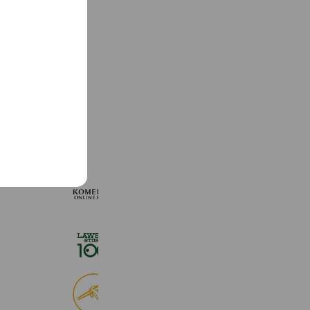
See more
KOMEHYO ONLINE STORE
654,947 friends
ローソンストア１００
2,724,943 friends
食べログ
9,028,883 friends