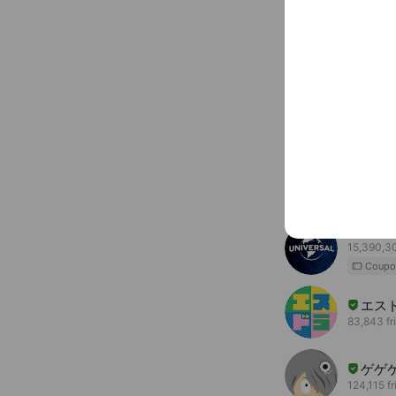
〒811-32
福間駅
You might like
Accounts others ar
ユニ
15,390,30
Coupo
エス
83,843 fr
ゲゲ
124,115 f