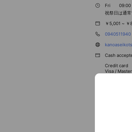
Fri
09:00 
祝祭日は通常
￥5,001 ~ ￥
0940511940
kanoaseikot
Cash accept
Credit card
Visa / Maste
Parking avail