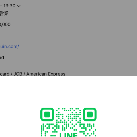
- 19:30
営業
8,000
suin.com/
ed
rcard / JCB / American Express
able