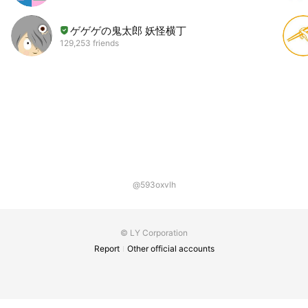
ゲゲゲの鬼太郎 妖怪横丁
129,253 friends
@593oxvlh
© LY Corporation
Report
Other official accounts