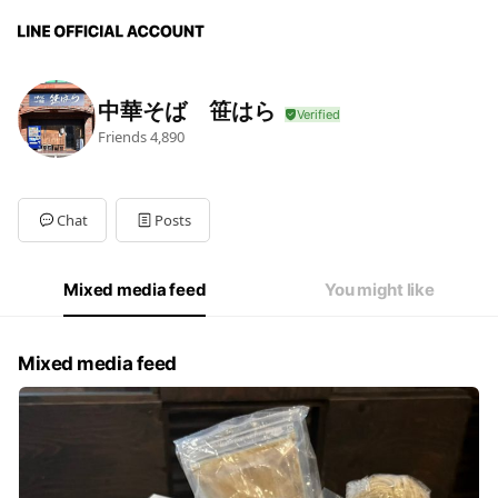
中華そば 笹はら
Friends
4,890
Chat
Posts
Mixed media feed
You might like
Mixed media feed