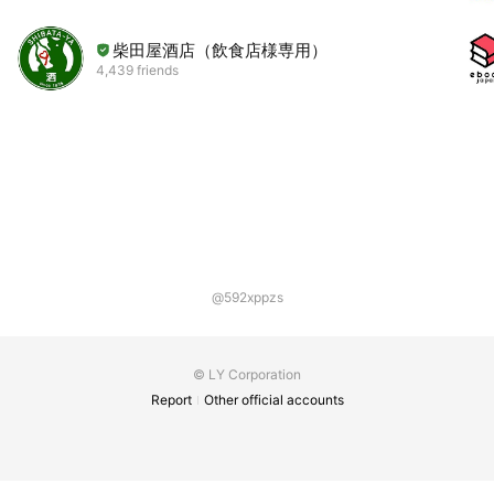
柴田屋酒店（飲食店様専用）
4,439 friends
@592xppzs
© LY Corporation
Report
Other official accounts