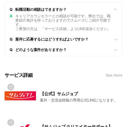
制作、Webサイト制作など）を、弊社のクリエイティブプロデ
Q
転職活動の相談はできますか？
ューサーが丁寧にヒアリングします。
▶課題解決に最適なスキルや経験を持つクリエイターを、派
A
キャリアカウンセラーとの相談が可能です。弊社では、職
業紹介免許を持っておりますのでスムーズにご紹介可能で
遣、業務委託、人材紹介などの雇用形態の中から提案します。
す。
▶クリエイターの紹介だけでなく、マッチングから案件進行ま
ご希望の方は、「サービス詳細」よりLINE追加ください。
でを3者（企業、クリエイター、弊社）で行い、円滑なプロジ
Q
案件に応募するにはどうすればよいですか？
ェクト進行をサポートします。
Q
どのような案件がありますか？
「サムジョブ」というサービスは、
●企業：クリエイティブに関する課題を解決したい
●クリエイター：スキルや経験を活かせる仕事を見つけたい
サービス詳細
See more
という双方のニーズを繋ぎ、最適なマッチングを実現するサー
ビスです。
【公式】サムジョブ
また、案件情報のほか、多くのクリエイターの課題やお悩みへ
案件・交流会情報の専用公式LINEになります。
役立つ情報や
クリエイター同士の横のつながりを広げてもらえる場の提供な
どを行なっております。
【サムジョブ クリエイターサポート】