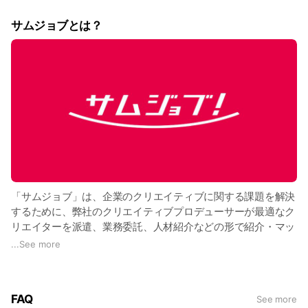
サムジョブとは？
動画制作をはじめ、ライブストリーミング、ドローン撮影、ス
タジオ収録など、
制作だけではなくさまざまなサービスを提供しております。
また、動画分析・マーケティング支援ツール「DOOONUT」、
フリーランスのクリエイターと企業を繋ぐ「サムジョブ」を活
用した動画マーケティング、クリエイター支援や、eスポーツ
事業、VTuber事業なども展開しています。
「サムジョブ」は、企業のクリエイティブに関する課題を解決
するために、弊社のクリエイティブプロデューサーが最適なク
リエイターを派遣、業務委託、人材紹介などの形で紹介・マッ
チングし、案件進行まで行うサービスです。
...
See more
具体的には・・・
FAQ
See more
▶企業が抱えるクリエイティブ課題（例：動画制作、デザイン