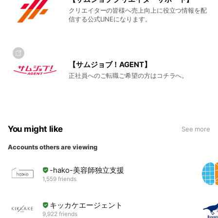
より詳しい情報や事例については、お気軽にお問い合わせくだ
クリエイターの皆様へ売上向上に役立つ情報を配
さい。
信する公式LINEになります。
株式会社サムシングファン
【サムジョブ！AGENT】
正社員へのご転職ご希望の方はコチラへ。
You might like
See more
Accounts others are viewing
-hako-美容師独立支援
1,559 friends
キッカケエージェント
9,922 friends