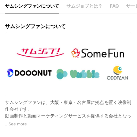
サムシングファンについて
サムジョブとは？
FAQ
サー
サムシングファンについて
サムシングファンは、大阪・東京・名古屋に拠点を置く映像制
作会社です。
動画制作と動画マーケティングサービスを提供する会社となっ
ており、
...
See more
創業20年、顧客満足度98%を誇り、年間7,000本の動画を制作
しています。