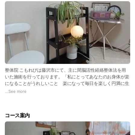
整体院 こもれびは藤沢市にて、主に間脳活性経絡整体法を用
いた施術を行っております。「私にとってあなたのお身体が楽
になることがうれしいこと 楽になって毎日を楽しく円満に生
きていくために」をモットーに、現在抱えているお身体のお悩
...
See more
みを解決に導きます。慢性的な痛みに悩まれている方、「病院
へ行っても検査結果は異常なしだけど、どこか調子が悪い」と
いう方、自分にご褒美をあげたい方、ご来院を心よりお待ちし
コース案内
ております。