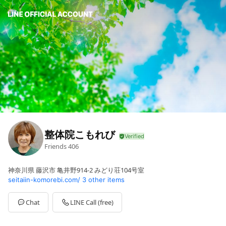
整体院こもれび
Friends
406
神奈川県 藤沢市 亀井野914-2 みどり荘104号室
seitaiin-komorebi.com/
3 other items
Chat
LINE Call (free)