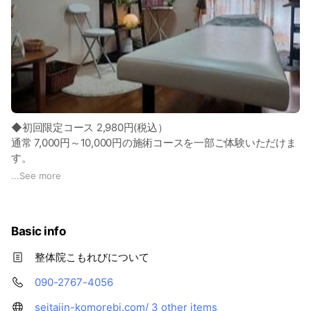
◆初回限定コース 2,980円(税込）
通常 7,000円～10,000円の施術コースを一部ご体験いただけま
す。
...
See more
◆リラックスコース 60分 7,000円 (税込)
全身の不調に対してバランスよく施術していきますので、ゆっ
たり気分を味わえます。
Basic info
◆改善コース 80分 10,000円 (税込)
整体院こもれびについて
特に痛みや不調が気になる所を重点的に施術し、細かな部分、
気づかない不調な所も調整していきます。
090-2767-4056
seitaiin-komorebi.com/
3 other items
※お子様、学生様向けのメニューもございます。ぜひご相談く