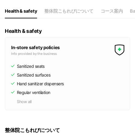
Health & safety
整体院こもれびについて
コース案内
Ba
Health & safety
In-store safety policies
Info provided by the business
Sanitized seats
Sanitized surfaces
Hand sanitizer dispensers
Regular ventilation
Show all
整体院こもれびについて