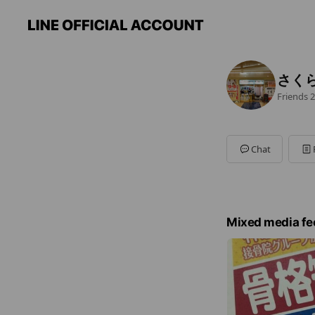
さく
Friends
2
Chat
Mixed media fe