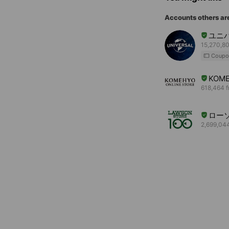
Accounts others ar
ユニ
15,270,80
Coupo
KOME
618,464 f
ロー
2,699,044