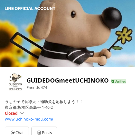
GUIDEDOGmeetUCHINOKO
Friends
474
うちの子で盲導犬・補助犬を応援しよう！！
東京都 板橋区高島平 1-46-2
Closed
www.uchinoko-mou.com/
Sun
Closed
Mon
09: - 18:
Tue
09: - 18:
Chat
Posts