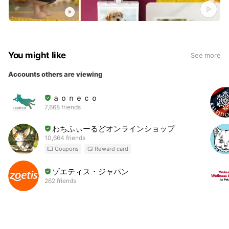
You might like
See more
Accounts others are viewing
ａｏｎｅｃｏ
7,668 friends
わちふぃーるどオンラインショップ
10,664 friends
Coupons
Reward card
ゾエティス・ジャパン
262 friends