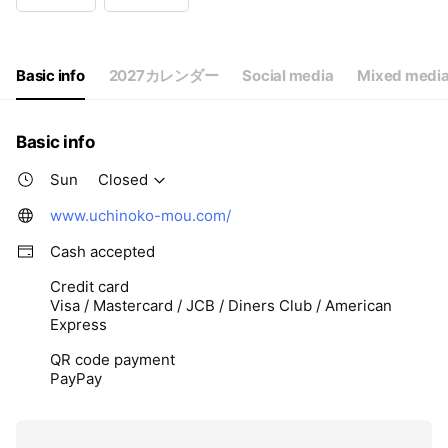
Wed
09: - 18:
Thu
09: - 18:
Fri
09: - 18:
Sat
Closed
Basic info
2027カレンダー
Social media
Mixed media
Basic info
Sun
Closed
www.uchinoko-mou.com/
Cash accepted
Credit card
Visa / Mastercard / JCB / Diners Club / American
Express
QR code payment
PayPay