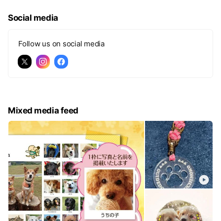
援の気持ちをつなぎます。 カレンダーの売上の一
部は、補助犬支援活動に役立てられます。 「うち
Social media
の子」をカレンダーに掲載することが、補助犬た
ちへの応援につながる――そんな温かいチャリテ
ィープロジェクトです。 犬や猫と暮らしている方
Follow us on social media
はもちろん、補助犬を応援したい方ならどなたで
もご参加いただけます。 みんなで作る、世界に一
つだけの「2027補助犬応援団カレンダー」。 あ
なたも大切な「うちの子」と一緒に、補助犬たち
へエールを届けませんか。
Mixed media feed