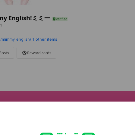
y English!ミミー
1
/mimmy_english/
1 other items
Posts
Reward cards