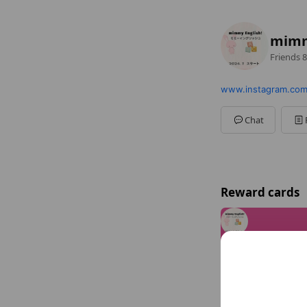
mimm
Friends
8
www.instagram.com
Chat
Reward cards