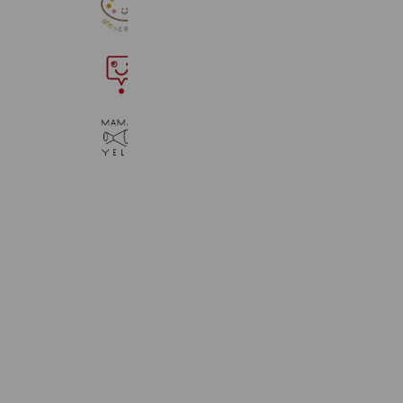
ぱれっと保育園（大村市）
410 friends
スマイルゼミ
4,654,717 friends
MAMA YELLママエール@
753 friends