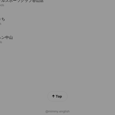
トルスポーツクラブ谷山店
nds
きち
s
ヘン中山
ds
Top
@mimmy.english