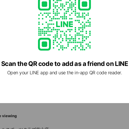
glish!(ミミーイングリッシュ)です！
Scan the QR code to add as a friend on LINE
am.com/mimmy_english/
1 other items
Open your LINE app and use the in-app QR code reader.
ed
e viewing