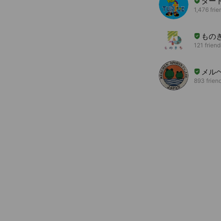
ター
1,476 frie
もの
121 friend
メル
893 frien