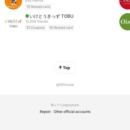
655 friends
Reward card
いけとうきっず TOBU
15,556 friends
Coupons
Reward card
Top
@591zxual
© LY Corporation
Report
Other official accounts