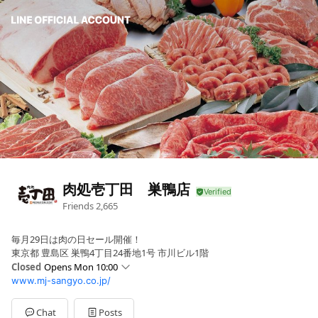
肉処壱丁田 巣鴨店
Friends
2,665
毎月29日は肉の日セール開催！
東京都 豊島区 巣鴨4丁目24番地1号 市川ビル1階
Closed
Opens Mon 10:00
www.mj-sangyo.co.jp/
Sun
10:00 - 19:00
Mon
10:00 - 19:00
Tue
10:00 - 19:00
Chat
Posts