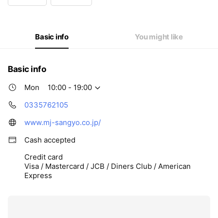
Wed
Closed
Thu
10:00 - 19:00
Fri
10:00 - 19:00
Sat
10:00 - 19:00
Basic info
You might like
Basic info
Mon
10:00 - 19:00
0335762105
www.mj-sangyo.co.jp/
Cash accepted
Credit card
Visa / Mastercard / JCB / Diners Club / American
Express