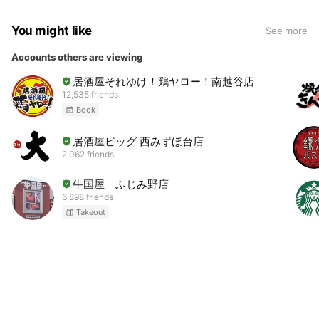
You might like
See more
Accounts others are viewing
居酒屋それゆけ！鶏ヤロー！南越谷店
12,535 friends
Book
居酒屋ビッグ 西みずほ台店
2,062 friends
牛国屋 ふじみ野店
6,898 friends
Takeout