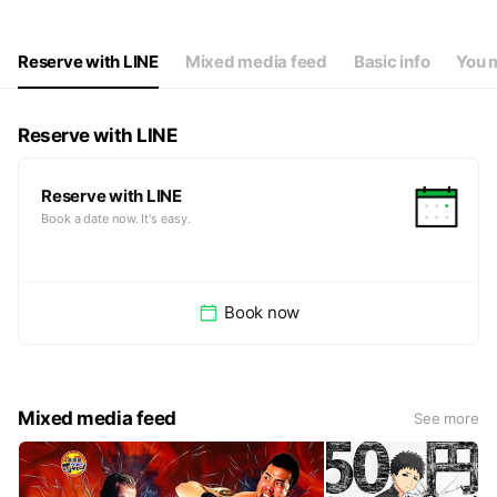
Reserve with LINE
Mixed media feed
Basic info
You m
Reserve with LINE
Reserve with LINE
Book a date now. It's easy.
Book now
Mixed media feed
See more