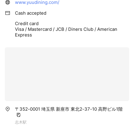
www.yuudining.com/
Cash accepted
Credit card
Visa / Mastercard / JCB / Diners Club / American
Express
〒352-0001 埼玉県 新座市 東北2-37-10 高野ビル1階
志木駅