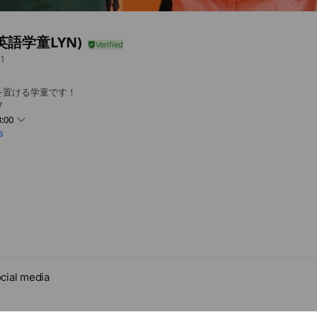
(英語学童LYN)
1
を置ける学童です！
7
:00
s
cial media