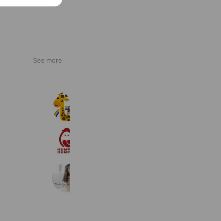
See more
のびのび英会話教室
1,180 friends
ハンプティーダンプティーひたちなか
363 friends
スタジオコフレ前橋STUDIO
2,639 friends