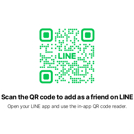
る英語学童です！
- 19:00
1
er items
Scan the QR code to add as a friend on LINE
Open your LINE app and use the in-app QR code reader.