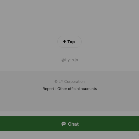
Top
@l-y-n.jp
© LY Corporation
Report
Other official accounts
Chat