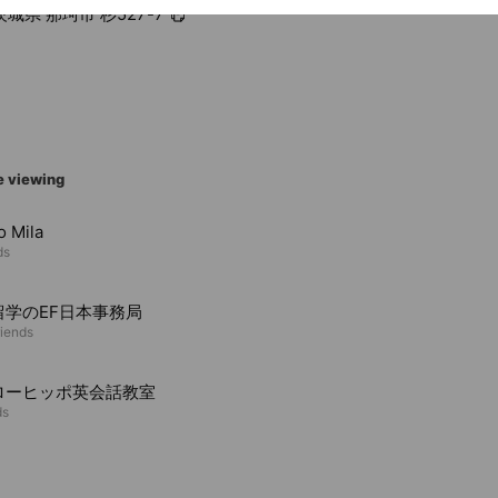
 茨城県 那珂市 杉527-7
e viewing
o Mila
ds
留学のEF日本事務局
riends
ローヒッポ英会話教室
ds