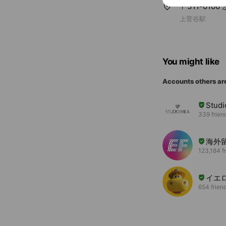
〒311-0106
上菅谷駅
You might like
Accounts others ar
Studi
339 frien
海外
123,184 f
イエ
654 frien