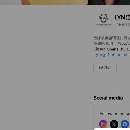
LYN
Friends
5
放課後英語環境に身
茨城県 那珂市 杉527-
Closed
Opens Thu 13
l-y-n.jp
1 other item
Sun
Closed
Mon
13:00 - 19:00
Tue
13:00 - 19:00
Chat
Wed
13:00 - 19:00
Thu
13:00 - 19:00
Fri
13:00 - 19:00
Sat
Closed
Social media
Follow us on so