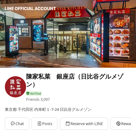
陳家私菜 銀座店（日比谷グルメゾ
ン）
Friends
3,097
東京都 千代田区 内幸町１-7-24 日比谷グルメゾン
Chat
Posts
Reserve with LINE
Reward 