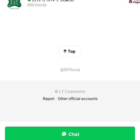
666 friends
Top
@591fouuq
© LY Corporation
Report
Other official accounts
Chat