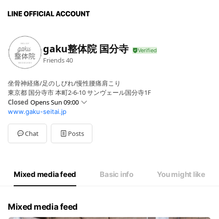
gaku整体院 国分寺
Friends
40
坐骨神経痛/足のしびれ/慢性腰痛肩こり
東京都 国分寺市 本町2-6-10 サンヴェール国分寺1F
Closed
Opens Sun 09:00
www.gaku-seitai.jp
Sun
09:00 - 20:00
Mon
09:00 - 20:00
Tue
09:00 - 20:00
Chat
Posts
Wed
Closed
Thu
09:00 - 20:00
Fri
09:00 - 20:00
Sat
09:00 - 17:00
Mixed media feed
Basic info
You might like
定休日 水曜
Mixed media feed