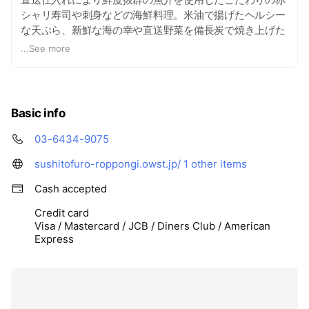
シャリ寿司や刺身などの海鮮料理。米油で揚げたヘルシー
な天ぷら、新鮮な海の幸や直送野菜を備長炭で焼き上げた
炉端焼、自慢の自家製 幌加内蕎麦。
...
See more
オリジナルクラフトビールや日本酒と共にお楽しみくださ
い。
会食や接待にもご利用いただける大小個室をご用意してお
ります。
Basic info
03-6434-9075
sushitofuro-roppongi.owst.jp/
1 other items
Cash accepted
Credit card
Visa / Mastercard / JCB / Diners Club / American
Express