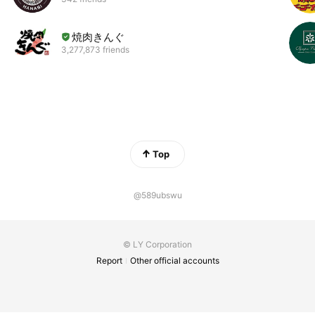
焼肉きんぐ
3,277,873 friends
Top
@589ubswu
© LY Corporation
Report
Other official accounts