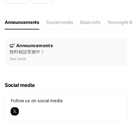
Wed
09:00 - 17:30
Thu
09:00 - 17:30
Fri
09:00 - 17:30
Sat
Closed
Announcements
Social media
Basic info
You might l
公式LINEから、いつでもご連絡ください！
N
Announcements
New
o
無料相談実施中！
t
See more
i
c
e
Social media
Follow us on social media