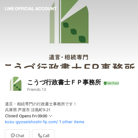
こうづ行政書士ＦＰ事務所
Friends
13
遺言・相続専門の行政書士事務所です！
兵庫県 芦屋市 涼風町9-21
Closed
Opens Fri 09:00
kozu-gyoseishoshi-fp.com/
1 other items
Sun
Closed
Mon
09:00 - 17:30
Tue
09:00 - 17:30
Chat
Call