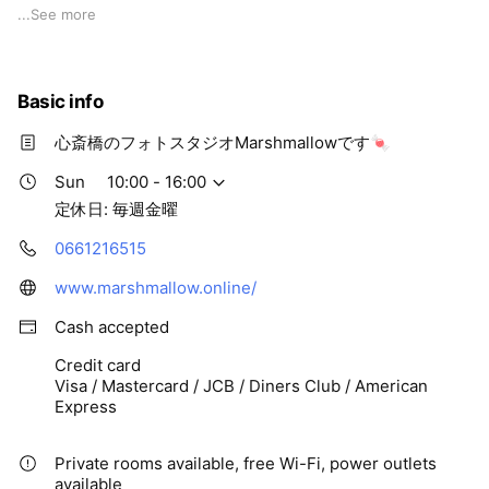
...
See more
✔︎2月4.5日 お花の撮影会を開催しました🌷
✔︎ 3月中旬 撮影イベント🐰 in WHYBOWL
Basic info
✔︎ Marshmallowスタジオでは、3月からカラフルな撮影イベ
心斎橋のフォトスタジオMarshmallowです🍬
ントを開始します🍬
Sun
10:00 - 16:00
定休日: 毎週金曜
0661216515
www.marshmallow.online/
Cash accepted
Credit card
Visa / Mastercard / JCB / Diners Club / American
Express
Private rooms available, free Wi-Fi, power outlets
available