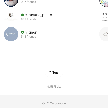
997 friends
mintsuba_photo
883 friends
mignon
541 friends
Top
@587ljylz
© LY Corporation