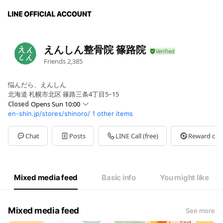
えんしん整骨院 篠路院
Friends
2,385
悩んだら、えんしん
北海道 札幌市北区 篠路三条4丁目5ｰ15
Closed
Opens Sun 10:00
en-shin.jp/stores/shinoro/
1 other items
Sun
10:00 - 14:00,15:30 - 20:00
Mon
10:00 - 14:00,15:30 - 20:00
Tue
10:00 - 14:00,15:30 - 20:00
Chat
Posts
LINE Call (free)
Reward car
Wed
10:00 - 14:00,15:30 - 20:00
Thu
10:00 - 14:00,15:30 - 20:00
Fri
10:00 - 14:00,15:30 - 20:00
Sat
10:00 - 14:00,15:30 - 20:00
Mixed media feed
Basic info
You might like
日曜日の診療に関しては、月毎の変動がございます。
Mixed media feed
See more