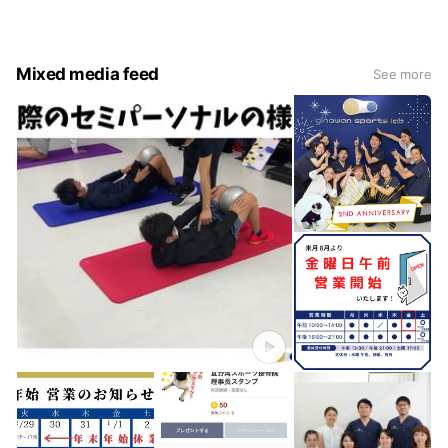
もなくスポーツに励んでいただけるよう
一般の方へは肩こりや腰痛など痛みがない生活を送っていただ
くためのご提案を。
Mixed media feed
See more
スポーツをされている方へはスポーツでのケガ・障害・コンデ
ィショニング・予防対策など幅広く施術を行っております。
どんな小さなお悩みでもお気軽にご相談ください。