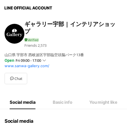
ギャラリー宇部 | インテリアショッ
プ
Friends
2,573
山口県 宇部市 西岐波区宇部臨空頭脳パーク13番
Open
Fri 09:00 - 17:00
www.sanwa-gallery.com/
Sun
09:00 - 17:00
Mon
09:00 - 17:00
Tue
09:00 - 17:00
Chat
Wed
09:00 - 17:00
Thu
09:00 - 17:00
Fri
09:00 - 17:00
Sat
09:00 - 17:00
Social media
Basic info
You might like
Social media