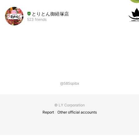
とりとん御経塚店
523 friends
@585spibx
© LY Corporation
Report
Other official accounts