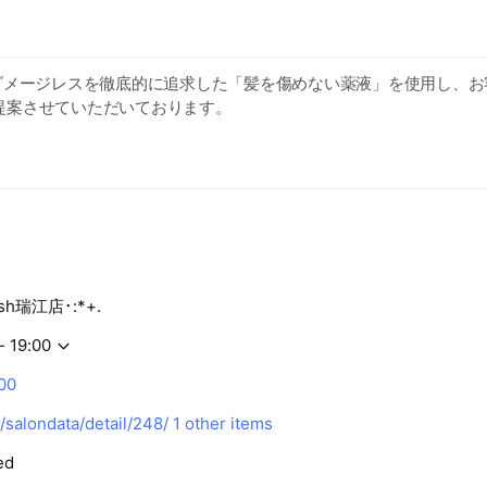
はダメージレスを徹底的に追求した「髪を傷めない薬液」を使用し、お
提案させていただいております。
カラーなども納得のプライスとカウンセリングでBest Styleを提
質別のスタイリング剤やケア用品も充実していますので、ホームケ
sh瑞江店･:*+.
- 19:00
00
/salondata/detail/248/
1 other items
ed