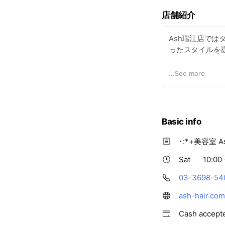
店舗紹介
Ash瑞江店で
ったスタイルを
カット・パーマ・
...
See more
スタイル別・髪
ください。
Basic info
･:*+美容室 A
Sat
10:00 
03-3698-54
ash-hair.com
Cash accept