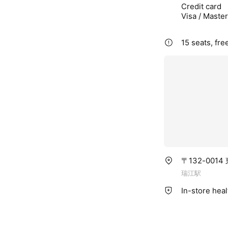
Credit card
Visa / Maste
15 seats, fr
〒132-00
瑞江駅
In-store hea