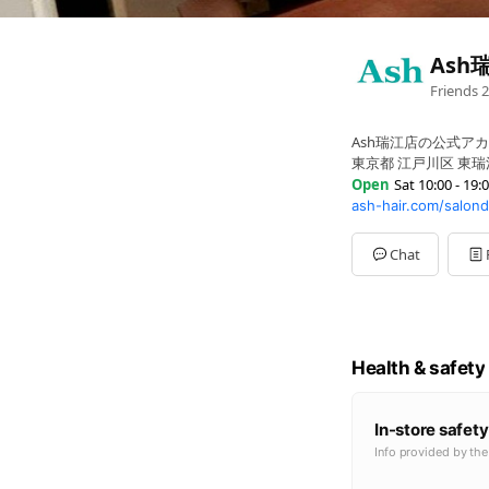
Ash
Friends
2
Ash瑞江店の公式ア
東京都 江戸川区 東瑞
Open
Sat 10:00 - 19:
ash-hair.com/salond
Sun
10:00 - 19:00
Mon
10:00 - 19:00
Tue
10:00 - 19:00
Chat
Wed
10:00 - 19:00
Thu
10:00 - 19:00
Fri
10:00 - 19:00
Sat
10:00 - 19:00
Health & safety
In-store safety
Info provided by th