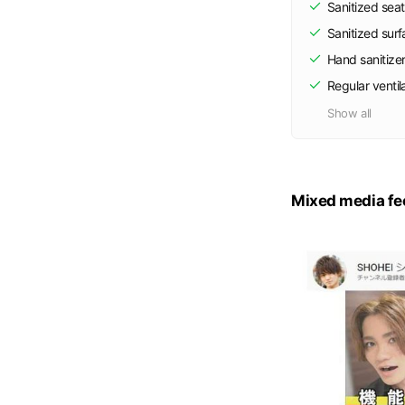
Sanitized seat
Sanitized sur
Hand sanitize
Regular ventil
Show all
Mixed media fe