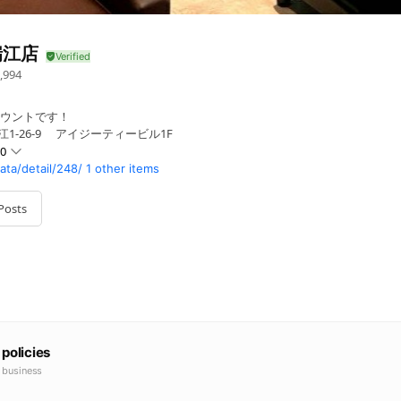
瑞江店
,994
カウントです！
江1-26-9 アイジーティービル1F
00
ata/detail/248/
1 other items
Posts
 policies
e business