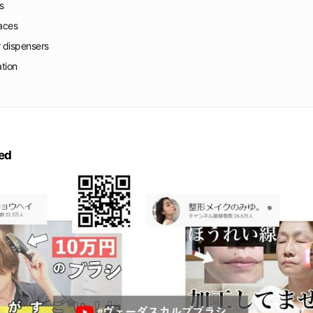
s
faces
r dispensers
ation
ed