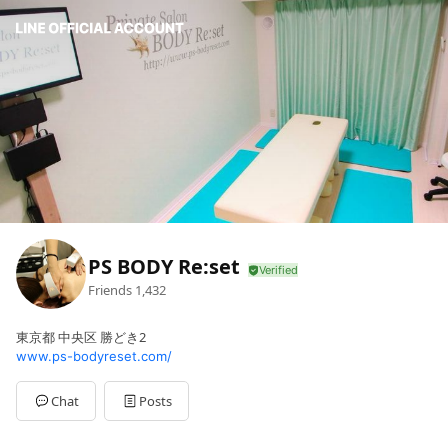
PS BODY Re:set
Friends
1,432
東京都 中央区 勝どき2
www.ps-bodyreset.com/
Chat
Posts