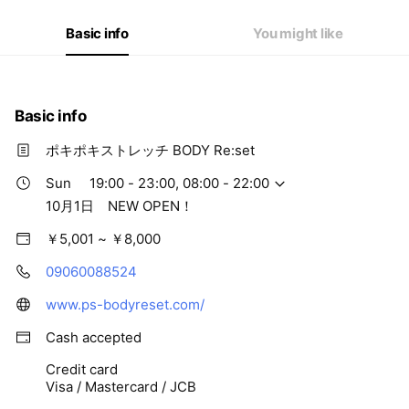
Basic info
You might like
Basic info
ポキポキストレッチ BODY Re:set
Sun
19:00 - 23:00, 08:00 - 22:00
10月1日 NEW OPEN！
￥5,001 ~ ￥8,000
09060088524
www.ps-bodyreset.com/
Cash accepted
Credit card
Visa / Mastercard / JCB