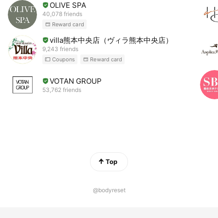
OLIVE SPA
40,078 friends
Reward card
villa熊本中央店（ヴィラ熊本中央店）
9,243 friends
Coupons
Reward card
VOTAN GROUP
53,762 friends
Top
@bodyreset