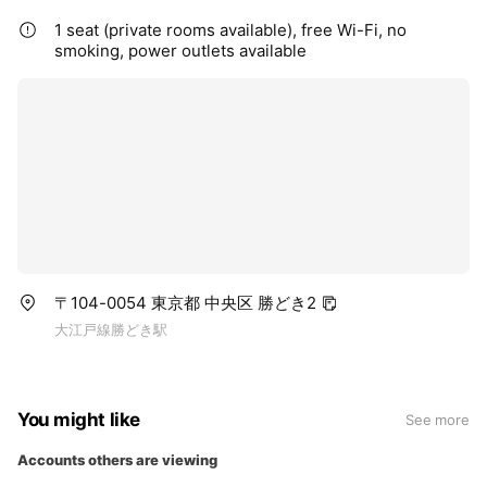
1 seat (private rooms available), free Wi-Fi, no
smoking, power outlets available
〒104-0054 東京都 中央区 勝どき2
大江戸線勝どき駅
You might like
See more
Accounts others are viewing