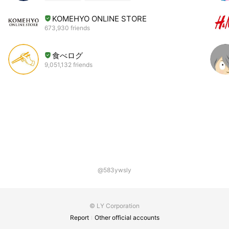
KOMEHYO ONLINE STORE
673,930 friends
食べログ
9,051,132 friends
@583ywsly
© LY Corporation
Report
Other official accounts