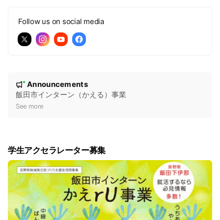
Follow us on social media
N
Announcements
New
o
飯田市インターン（かえる）事業
t
See more
i
c
e
学生アクセラレーター募集