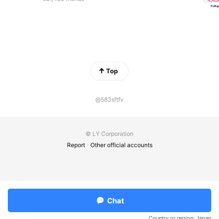
Top
@583sftfv
© LY Corporation
Report
Other official accounts
Chat
Country or region:
Japan