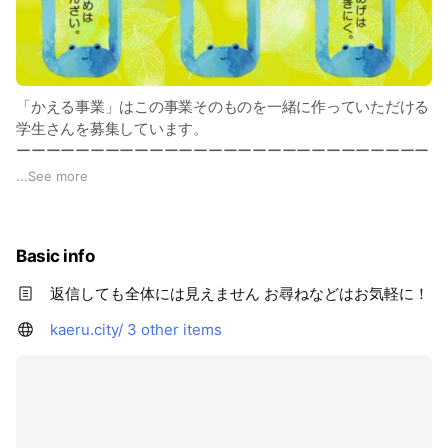
「かえる事業」はこの事業そのものを一緒に作っていただける
学生さんを募集しています。
ーーーーーーーーーーーーーーーーーーーーーーーーーーーー
ーー
...
See more
活動内容
・企業さんのインターンシップ新規開発のお手伝い
Basic info
・既存インターンシップのブラッシュアップのお手伝い
・就職活動に役立つイベントの開発
返信しても全体には見えません お尋ねなどはお気軽に！
などなど
ーーーーーーーーーーーーーーーーーーーーーーーーーーーー
kaeru.city/
3 other items
ーー
メリット
・自らプログラムを設計できます。
・企業や社会人の方々と接点によって自身の成長につながりま