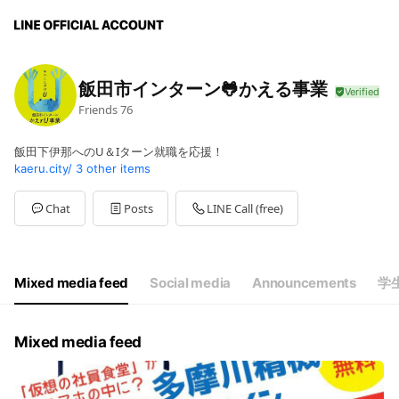
飯田市インターン🐸かえる事業
Friends
76
飯田下伊那へのU＆Iターン就職を応援！
kaeru.city/
3 other items
Chat
Posts
LINE Call (free)
Mixed media feed
Social media
Announcements
学
Mixed media feed