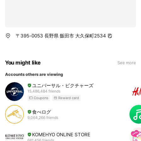
す。
・「学生アクセラレーター」として活動されていたことを履歴
にできます。（「学生アクセラレーター」の任命を回帰促進協
議会がおこないます）。
ーーーーーーーーーーーーーーーーーーーーーーーーーーーー
〒395-0053 長野県 飯田市 大久保町2534
ーー
↓学生アクセラレーター募集URL↓
https://kaeru.city/003acc/
You might like
See more
Accounts others are viewing
ユニバーサル・ピクチャーズ
15,486,484 friends
Coupons
Reward card
食べログ
9,064,266 friends
KOMEHYO ONLINE STORE
681,456 friends