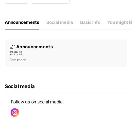
Wed
10:00 - 20:00
Thu
10:00 - 20:00
Fri
10:00 - 15:00
Sat
Closed
Announcements
Social media
Basic info
You might l
毎週金曜日は占いのみ受付可
N
Announcements
New
o
営業日
t
See more
i
c
e
Social media
Follow us on social media