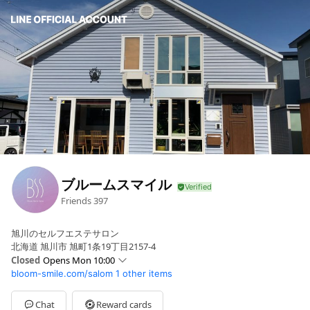
ブルームスマイル
Friends
397
旭川のセルフエステサロン
北海道 旭川市 旭町1条19丁目2157-4
Closed
Opens Mon 10:00
bloom-smile.com/salom
1 other items
Sun
Closed
Mon
10:00 - 20:00
Tue
10:00 - 20:00
Chat
Reward cards