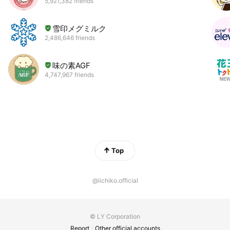
5,921,382 friends
雪印メグミルク
2,486,646 friends
味の素AGF
4,747,967 friends
Top
@iichiko.official
© LY Corporation
Report
Other official accounts