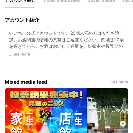
アカウント紹介
Mixed media feed
Social media
You m
アカウント紹介
いいちこ公式アカウントです。20歳未満の方は友だち追
加、お酒関連の情報の共有はご遠慮ください。飲酒は20歳
を過ぎてから。お酒はおいしく適量を。妊娠中や授乳期の
飲酒は、胎児・乳児の発育に影響するおそれがありますの
...
See more
で、気をつけましょう。飲酒運転は、絶対にやめましょ
う。
Mixed media feed
See more