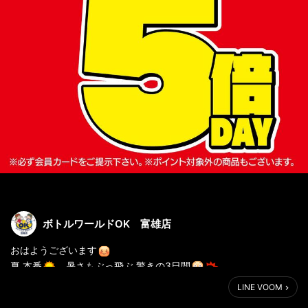
ボトルワールドOK 富雄店
おはようございます
夏 本番
暑さもぶっ飛ぶ 驚きの3日間
生鮮＆業務スーパーボトルワールドOKとフレッシュマートOKest
LINE VOOM
が、7月29日(土)～7月31日(月)に