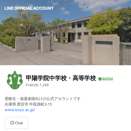
甲陽学院中学校・高等学校
Friends
1,249
受験生・保護者様向けの公式アカウントです
兵庫県 西宮市 中葭原町2-15
www.koyo.ac.jp/
Chat