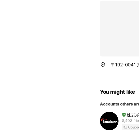
〒192-004
You might like
Accounts others ar
株式会
8,403 fri
Coupo