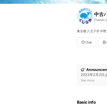
中古
Friends
2
東京都 八王子市 中野上
Chat
N
Announcem
New
o
2023年2月2
t
See more
i
c
e
Basic info