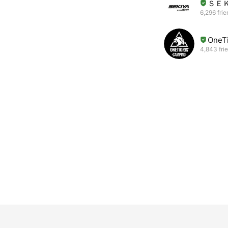
ＳＥ
6,296 fri
OneT
4,843 fri