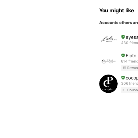
c
e
You might like
Accounts others ar
eyes
430 frien
Fiat
814 frien
Rewar
coco
306 frien
Coupo