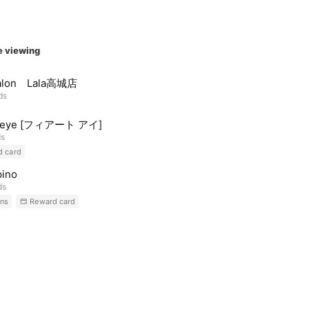
e viewing
alon Lala高城店
ds
o eye [フィアート アイ]
ds
d card
pino
ds
ns
Reward card