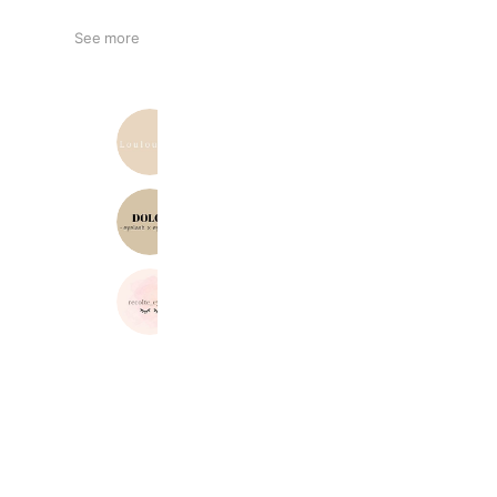
See more
Loulou&be
698 friends
Reward card
Dolce 川越店
303 friends
レコルトアイラッシュ
191 friends
Reward card