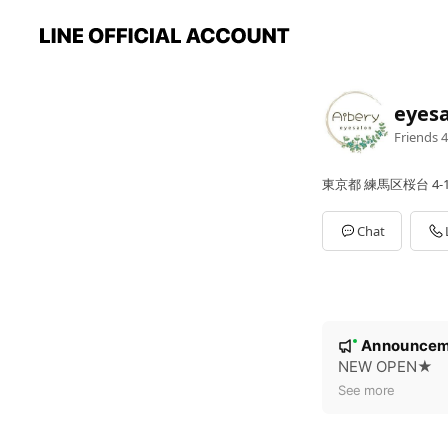
eyesa
Friends
4
東京都 練馬区桜台 4
Chat
N
Announcem
New
o
NEW OPEN★
t
See more
i