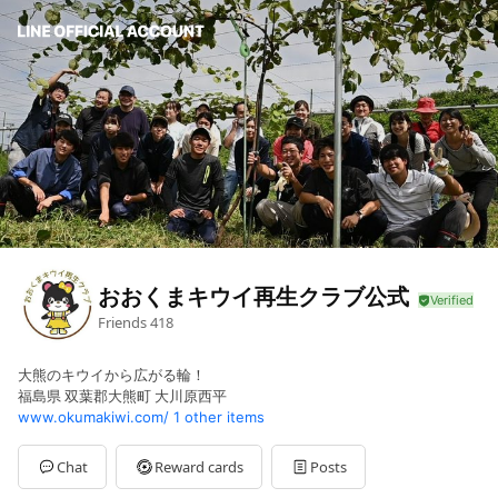
おおくまキウイ再生クラブ公式
Friends
418
大熊のキウイから広がる輪！
福島県 双葉郡大熊町 大川原西平
www.okumakiwi.com/
1 other items
Chat
Reward cards
Posts