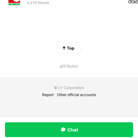
4,419 friends
Top
@578ujhrz
© LY Corporation
Report
Other official accounts
Chat