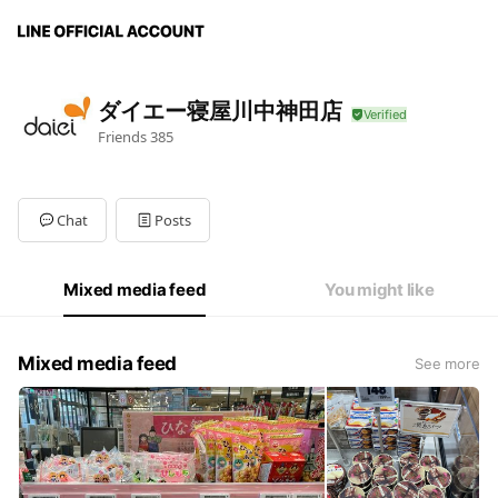
ダイエー寝屋川中神田店
Friends
385
Chat
Posts
Mixed media feed
You might like
Mixed media feed
See more