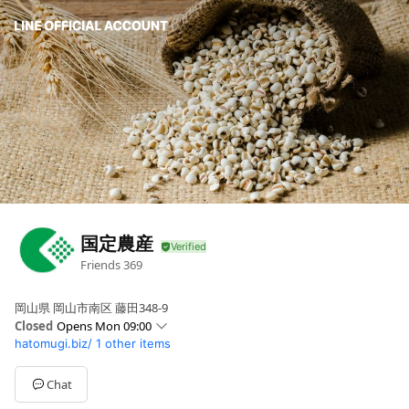
国定農産
Friends
369
岡山県 岡山市南区 藤田348-9
Closed
Opens Mon 09:00
hatomugi.biz/
1 other items
Sun
Closed
Mon
09:00 - 12:00,13:00 - 17:00
Tue
09:00 - 12:00,13:00 - 17:00
Chat
Wed
09:00 - 12:00,13:00 - 17:00