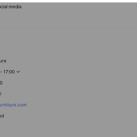
านจำหน่ายสินค้ามือสอง แต่เรามีใบกำกับภาษีให้ทุกท่าน เรายินดีรับบัตร
cial media
นวันหยุดหากท่านสะดวกรับ หรือต้องส่งถึงจังหวัดอื่นๆ ก็ไปได้ทั่วประเทศ
ure
- 17:00
00
4
rniture.com
ed