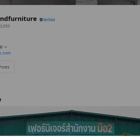
ndfurniture
3,555
00
e.com
Posts
e