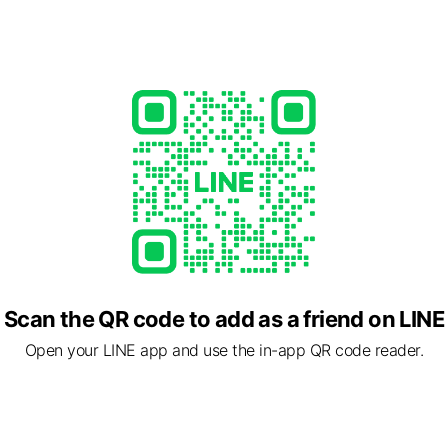
าจำหน่ายเฟอร์นิเจอร์สำนักงานมือสองที่มีชนิดสินค้าหลากหลายและมีจำน
กิจมานานเกือบสิบปี จำหน่ายเฉพาะสินค้าเฟอร์นิเจอร์สำนักงานเท่านั้น สิ
ัทชั้นนำของประเทศไทยเคยใช้มาก่อน สินค้ามียี่ห้อ มีคุณภาพ เป็นที่ยอมรั
Scan the QR code to add as a friend on LINE
ูปลักษณ์และสไตล์ไม่ค่อยเหมือนใคร พูดได้ว่า รูปโฉมสินค้าของที่นี่ ยากที่
Open your LINE app and use the in-app QR code reader.
วลา 8.00 – 17.00 น. ไม่ว่าวันอาทิตย์หรือวันหยุดอื่นๆก็เปิดทำการปกติ (ป
นไปดูและเลือกซื้อสินค้าเองที่ร้าน หากไม่สะดวกจริงๆค่อยสั่งซื้อทาง
re)ของร้านแทน ตามสถิติลูกค้าส่วนใหญ่ก็ชอบสั่งซื้อทางไลน์ร้าน ขอบ
าก็ไม่เคยทำให้ลูกค้าผิดหวัง ค้าขายตรงไปตรงมา สรรหาแต่สินค้าดีๆมารวม