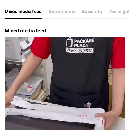
Thu
09:30 - 18:00
Fri
09:30 - 18:00
Mixed media feed
Social media
Basic info
You might 
Sat
09:30 - 18:00
日曜日定休日。祝日は16時まで。
Mixed media feed