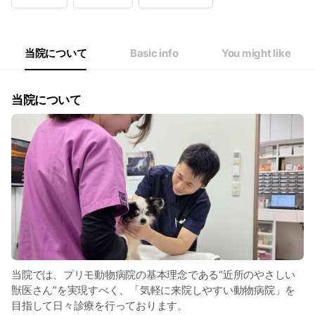
Wed
Closed
Thu
09:00 - 11:30,15:00 - 18:00
Fri
09:00 - 11:30,15:00 - 18:00
Sat
09:00 - 11:30,15:00 - 18:00
当院について
Basic info
You might like
火曜・水曜休診
当院について
当院では、プリモ動物病院の基本理念である“近所のやさしい
獣医さん”を実現すべく、「気軽に来院しやすい動物病院」を
目指して日々診療を行っております。