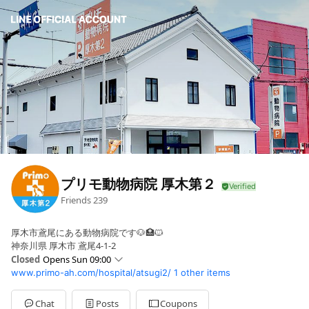
プリモ動物病院 厚木第２
Friends
239
厚木市鳶尾にある動物病院です🐶🏥🐱
神奈川県 厚木市 鳶尾4-1-2
Closed
Opens Sun 09:00
www.primo-ah.com/hospital/atsugi2/
1 other items
Sun
09:00 - 11:30,15:00 - 18:00
Mon
09:00 - 11:30,15:00 - 18:00
Tue
Closed
Chat
Posts
Coupons