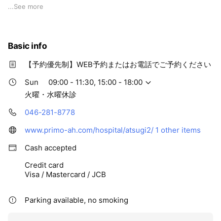
体調を崩してから受診するのではなく、『病気にならないこ
...
See more
と』を目標に、特に予防診療に注力しています。
皆さまの大切なご家族であるわんちゃん・ねこちゃんに関し
Basic info
て、どのようなことでも構いませんので、ご心配やお困りごと
がございましたらぜひ一度相談にいらしてください。
【予約優先制】WEB予約またはお電話でご予約ください
Sun
09:00 - 11:30, 15:00 - 18:00
火曜・水曜休診
046-281-8778
www.primo-ah.com/hospital/atsugi2/
1 other items
Cash accepted
Credit card
Visa / Mastercard / JCB
Parking available, no smoking