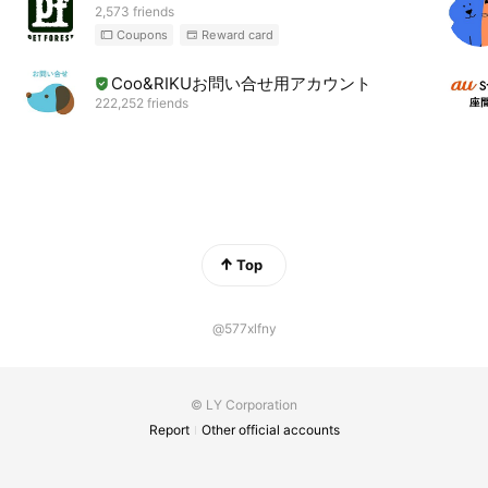
2,573 friends
Coupons
Reward card
Coo&RIKUお問い合せ用アカウント
222,252 friends
Top
@577xlfny
© LY Corporation
Report
Other official accounts