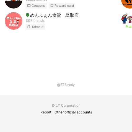
Coupons
Reward card
めんふぁん食堂 鳥取店
307 friends
Takeout
@576tholy
© LY Corporation
Report
Other official accounts