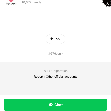
10,655 friends
Top
@576penlx
© LY Corporation
Report
Other official accounts
Chat