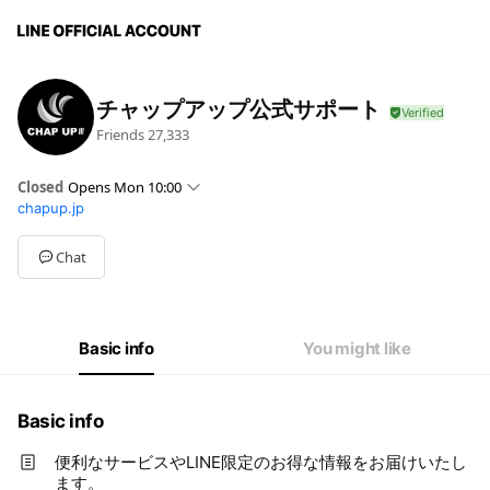
チャップアップ公式サポート
Friends
27,333
Closed
Opens Mon 10:00
chapup.jp
Sun
Closed
Mon
10:00 - 19:00
Tue
10:00 - 19:00
Chat
Wed
10:00 - 19:00
Thu
10:00 - 19:00
Fri
10:00 - 19:00
Sat
Closed
Basic info
You might like
24時間受付。対応時間は平日10時～19時になります。
Basic info
便利なサービスやLINE限定のお得な情報をお届けいたし
ます。