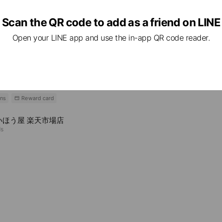
Scan the QR code to add as a friend on LINE
e viewing
Open your LINE app and use the in-app QR code reader.
ORY TO CLOSET
ds
ら舎
nds
ns
Reward card
いほう屋 楽天市場店
ds